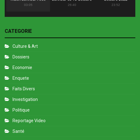
Flopy Mendosa
2022
03:05
26:40
23:52
CATEGORIE
Culture & Art
Dossiers
Economie
Enquete
Faits Divers
Investigation
Politique
Reportage Video
Santé