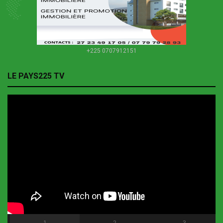
+225 0707912151
LE PAYS225 TV