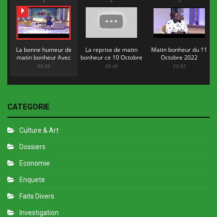
1
2
3
La bonne humeur de
La reprise de matin
Matin bonheur du 11
matin bonheur Avec
bonheur ce 10 Octobre
Octobre 2022
Flopy Mendosa
2022
03:05
26:40
23:52
CATEGORIE
Culture & Art
Dossiers
Economie
Enquete
Faits Divers
Investigation