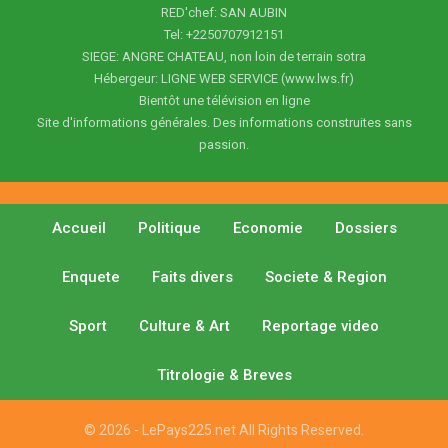
RED'chef: SAN AUBIN
Tel: +2250707912151
SIEGE: ANGRE CHATEAU, non loin de terrain sotra
Hébergeur: LIGNE WEB SERVICE (www.lws.fr)
Bientôt une télévision en ligne
Site d'informations générales. Des informations construites sans
passion.
Accueil
Politique
Economie
Dossiers
Enquete
Faits divers
Societe & Region
Sport
Culture & Art
Reportage video
Titrologie & Breves
© 2026 - LePays225.net All Rights Reserved.