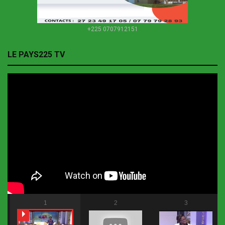
+225 0707912151
LE PAYS225 TV
1
2
3