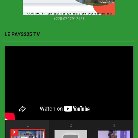
+225 0707912151
LE PAYS225 TV
1
2
3