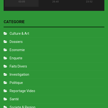
Flopy Mendosa
2022
03:05
26:40
23:52
CATEGORIE
Culture & Art
Dossiers
Economie
Enquete
Faits Divers
Investigation
Politique
Reportage Video
Santé
Societe & Region