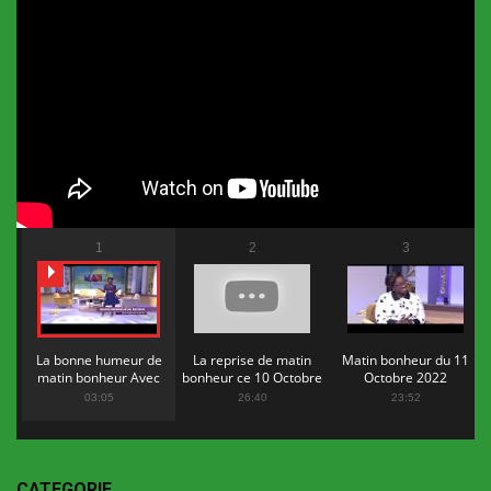
1
2
3
La bonne humeur de
La reprise de matin
Matin bonheur du 11
matin bonheur Avec
bonheur ce 10 Octobre
Octobre 2022
Flopy Mendosa
2022
03:05
26:40
23:52
CATEGORIE