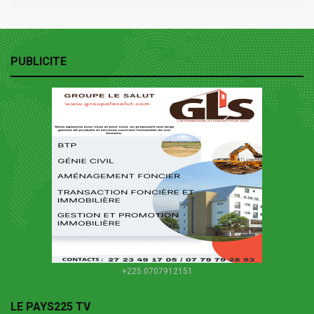
PUBLICITE
+225 0707912151
LE PAYS225 TV