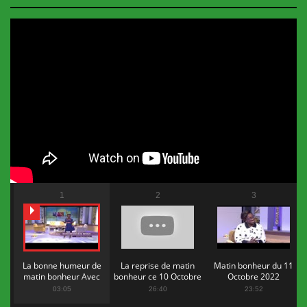
1
2
3
La bonne humeur de
La reprise de matin
Matin bonheur du 11
matin bonheur Avec
bonheur ce 10 Octobre
Octobre 2022
Flopy Mendosa
2022
03:05
26:40
23:52