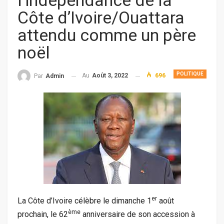
l’indépendance de la
Côte d’Ivoire/Ouattara
attendu comme un père
noël
POLITIQUE
Au
Août 3, 2022
696
Par
Admin
er
La Côte d’Ivoire célèbre le dimanche 1
août
ème
prochain, le 62
anniversaire de son accession à