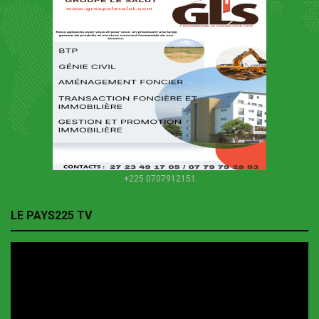
+225 0707912151
LE PAYS225 TV