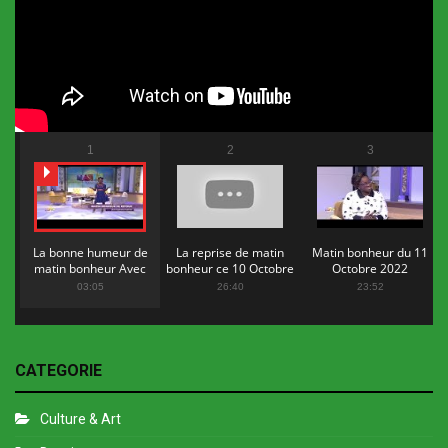
1
2
3
La bonne humeur de
La reprise de matin
Matin bonheur du 11
matin bonheur Avec
bonheur ce 10 Octobre
Octobre 2022
Flopy Mendosa
2022
03:05
26:40
23:52
CATEGORIE
Culture & Art