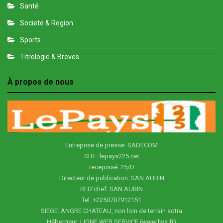
Santé
Societe & Region
Sports
Titrologie & Breves
À propos de nous
Entreprise de presse: SADECOM
SITE: lepays225.net
recepissé: 25/D
Directeur de publication: SAN AUBIN
RED'chef: SAN AUBIN
Tel: +2250707912151
SIEGE: ANGRE CHATEAU, non loin de terrain sotra
Hébergeur: LIGNE WEB SERVICE (www.lws.fr)