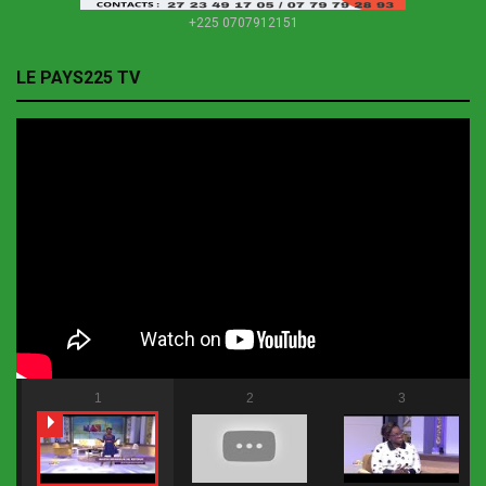
+225 0707912151
LE PAYS225 TV
1
2
3