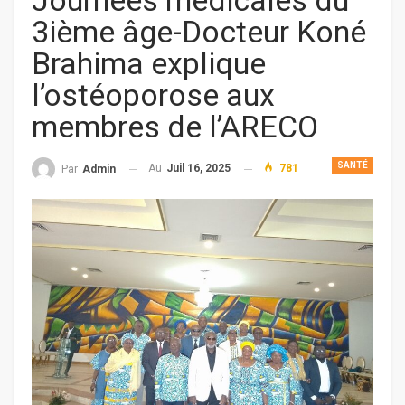
Journées médicales du
3ième âge-Docteur Koné
Brahima explique
l’ostéoporose aux
membres de l’ARECO
SANTÉ
Au
Juil 16, 2025
781
Par
Admin