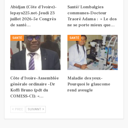
Abidjan (Côte d’Ivoire)-
Santé/ Lombalgies
lepays225.net-Jeudi 23
communes-Docteur
juillet 2026-5e Congrès
Traoré Adama : » Le dos
de santé…
ne se porte mieux que…
SANTÉ
SANTÉ
Côte d’Ivoire-Assemblée
Maladie des yeux-
générale ordinaire -Dr
Pourquoi le glaucome
Koffi Bruno (pdt du
rend aveugle
COMESS-CI): «…
PREC
SUIVANT