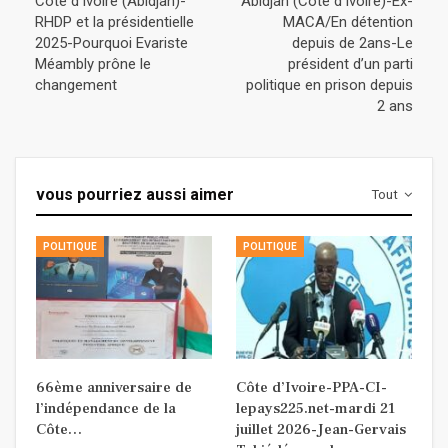
Côte d’Ivoire (Abidjan)-
Abidjan (Côte d’Ivoire)-Ex-
RHDP et la présidentielle
MACA/En détention
2025-Pourquoi Evariste
depuis de 2ans-Le
Méambly prône le
président d’un parti
changement
politique en prison depuis
2 ans
vous pourriez aussi aimer
Tout
POLITIQUE
POLITIQUE
66ème anniversaire de
Côte d’Ivoire-PPA-CI-
l’indépendance de la
lepays225.net-mardi 21
Côte…
juillet 2026-Jean-Gervais