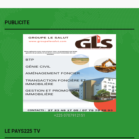
PUBLICITE
+225 0707912151
LE PAYS225 TV