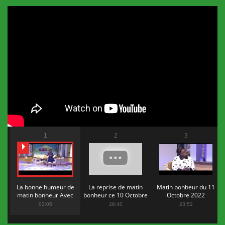
1
2
3
La bonne humeur de
La reprise de matin
Matin bonheur du 11
matin bonheur Avec
bonheur ce 10 Octobre
Octobre 2022
Flopy Mendosa
2022
03:05
26:40
23:52