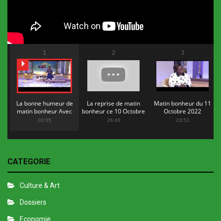
1
2
3
La bonne humeur de
La reprise de matin
Matin bonheur du 11
matin bonheur Avec
bonheur ce 10 Octobre
Octobre 2022
Flopy Mendosa
2022
03:05
26:40
23:52
CATEGORIE
Culture & Art
Dossiers
Economie