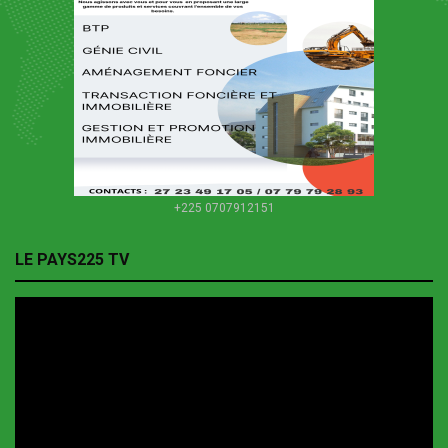
+225 0707912151
LE PAYS225 TV