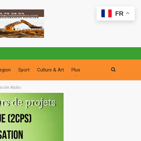
FR
egion
Sport
Culture & Art
Plus
ecole Abobo