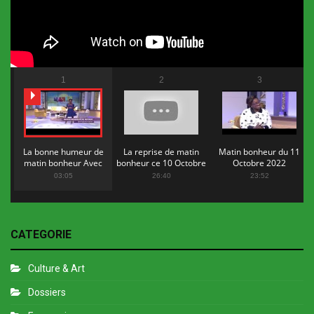
1
2
3
La bonne humeur de
La reprise de matin
Matin bonheur du 11
matin bonheur Avec
bonheur ce 10 Octobre
Octobre 2022
Flopy Mendosa
2022
03:05
26:40
23:52
CATEGORIE
Culture & Art
Dossiers