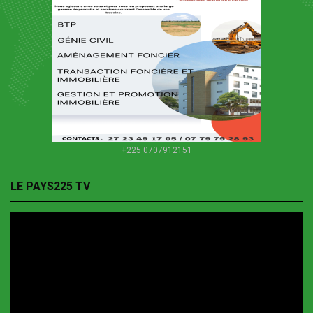
+225 0707912151
LE PAYS225 TV