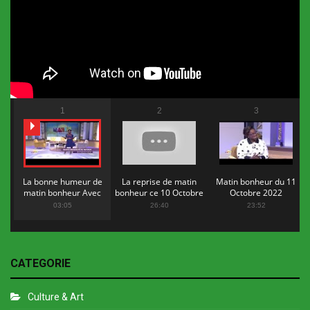
1
2
3
La bonne humeur de
La reprise de matin
Matin bonheur du 11
matin bonheur Avec
bonheur ce 10 Octobre
Octobre 2022
Flopy Mendosa
2022
03:05
26:40
23:52
CATEGORIE
Culture & Art