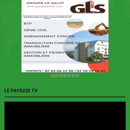
+225 0707912151
LE PAYS225 TV