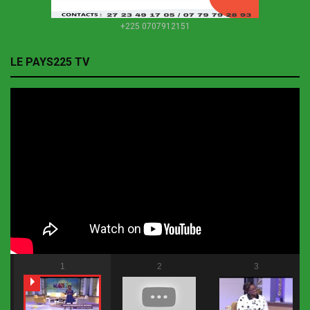
+225 0707912151
LE PAYS225 TV
1
2
3