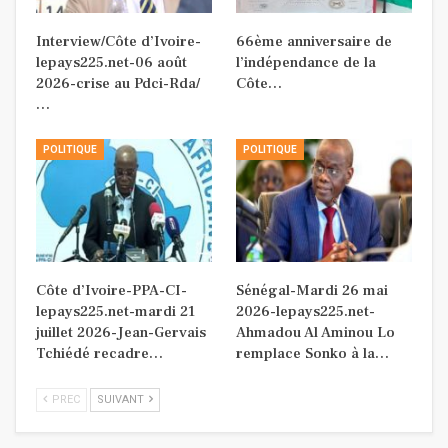
Interview/Côte d’Ivoire-
66ème anniversaire de
lepays225.net-06 août
l’indépendance de la
2026-crise au Pdci-Rda/
Côte…
…
POLITIQUE
POLITIQUE
Côte d’Ivoire-PPA-CI-
Sénégal-Mardi 26 mai
lepays225.net-mardi 21
2026-lepays225.net-
juillet 2026-Jean-Gervais
Ahmadou Al Aminou Lo
Tchiédé recadre…
remplace Sonko à la…
PREC
SUIVANT