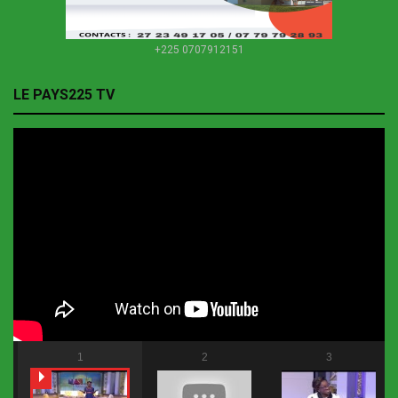
+225 0707912151
LE PAYS225 TV
1
2
3