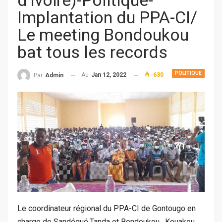
d’Ivoire)-Politique-
Implantation du PPA-CI/
Le meeting Bondoukou
bat tous les records
POLITIQUE
Au
Jan 12, 2022
630
Par
Admin
Le coordinateur régional du PPA-CI de Gontougo en
charge de Sandégué,Tanda et Bondoukou, Kouakou