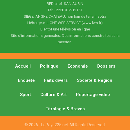
RED'chef: SAN AUBIN
Tel: +2250707912151
SIEGE: ANGRE CHATEAU, non loin de terrain sotra
Hébergeur: LIGNE WEB SERVICE (www.lws.fr)
Bientôt une télévision en ligne
Site d'informations générales. Des informations construites sans
passion.
Accueil
Politique
Economie
Dossiers
Enquete
Faits divers
Societe & Region
Sport
Culture & Art
Reportage video
Titrologie & Breves
© 2026 - LePays225.net All Rights Reserved.