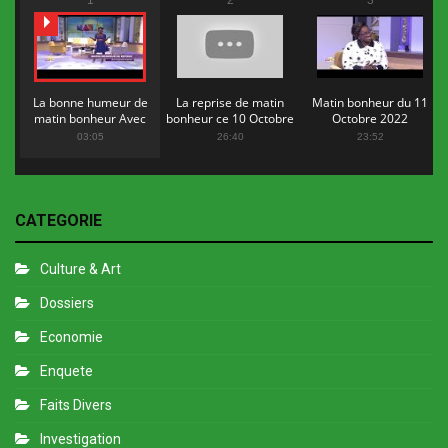
1
2
3
La bonne humeur de
La reprise de matin
Matin bonheur du 11
matin bonheur Avec
bonheur ce 10 Octobre
Octobre 2022
Flopy Mendosa
2022
03:05
26:40
23:52
CATEGORIE
Culture & Art
Dossiers
Economie
Enquete
Faits Divers
Investigation