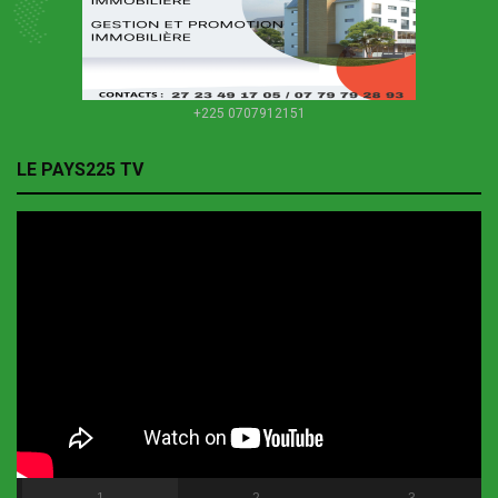
+225 0707912151
LE PAYS225 TV