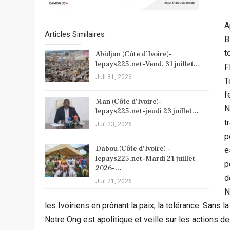
A
Articles Similaires
B
t
Abidjan (Côte d’Ivoire)-
lepays225.net-Vend. 31 juillet…
F
Juil 31, 2026
T
f
Man (Côte d’Ivoire)-
N
lepays225.net-jeudi 23 juillet…
t
Juil 23, 2026
p
Dabou (Côte d’Ivoire) -
e
lepays225.net-Mardi 21 juillet
p
2026-…
d
Juil 21, 2026
N
les Ivoiriens en prônant la paix, la tolérance. Sans l
Notre Ong est apolitique et veille sur les actions d