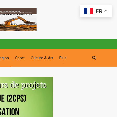
FR
egion
Sport
Culture & Art
Plus