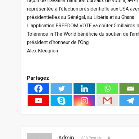
façon de travailler dans les bureaux de vote », a-t-il
représentée à l’élection présidentielle aux USA avec
présidentielles au Sénégal, au Libéria et au Ghana.
L’application FREEDOM VOTE va coûter 5millairds de
Tolérance in The World bénéficie du soutien de l’amb
président d’honneur de l’Ong
Alex Kleugnon
Partagez
Admin
899 Postes
0