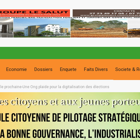
Economie
Dossiers
Enquete
Faits Divers
Societe & R
lle prochaine-Une Ong plaide pour la digitalisation des élections