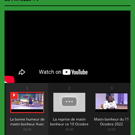
1
2
3
La bonne humeur de
La reprise de matin
Matin bonheur du 11
matin bonheur Avec
bonheur ce 10 Octobre
Octobre 2022
Flopy Mendosa
2022
03:05
26:40
23:52