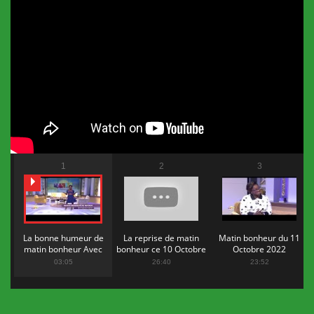
1
2
3
La bonne humeur de
La reprise de matin
Matin bonheur du 11
matin bonheur Avec
bonheur ce 10 Octobre
Octobre 2022
Flopy Mendosa
2022
03:05
26:40
23:52