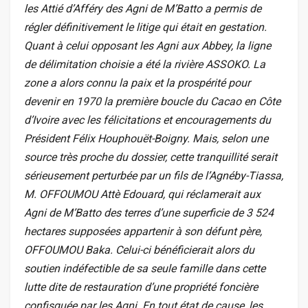
les Attié d’Afféry des Agni de M’Batto a permis de
régler définitivement le litige qui était en gestation.
Quant à celui opposant les Agni aux Abbey, la ligne
de délimitation choisie a été la rivière ASSOKO. La
zone a alors connu la paix et la prospérité pour
devenir en 1970 la première boucle du Cacao en Côte
d’Ivoire avec les félicitations et encouragements du
Président Félix Houphouët-Boigny. Mais, selon une
source très proche du dossier, cette tranquillité serait
sérieusement perturbée par un fils de l’Agnéby-Tiassa,
M. OFFOUMOU Attè Edouard, qui réclamerait aux
Agni de M’Batto des terres d’une superficie de 3 524
hectares supposées appartenir à son défunt père,
OFFOUMOU Baka. Celui-ci bénéficierait alors du
soutien indéfectible de sa seule famille dans cette
lutte dite de restauration d’une propriété foncière
confisquée par les Agni. En tout état de cause, les