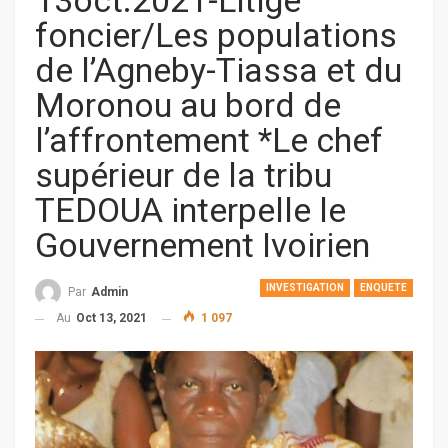
13oct.2021-Litige
foncier/Les populations
de l’Agneby-Tiassa et du
Moronou au bord de
l’affrontement *Le chef
supérieur de la tribu
TEDOUA interpelle le
Gouvernement Ivoirien
INVESTIGATION
ENQUETE
Par
Admin
Au
Oct 13, 2021
1 097