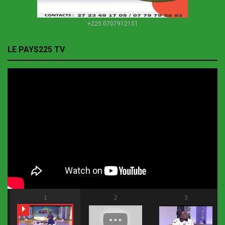
+225 0707912151
LE PAYS225 TV
1
2
3