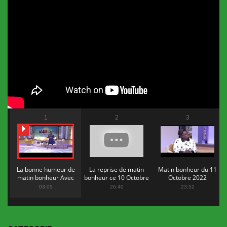
1
2
3
La bonne humeur de
La reprise de matin
Matin bonheur du 11
matin bonheur Avec
bonheur ce 10 Octobre
Octobre 2022
Flopy Mendosa
2022
03:05
26:40
23:52