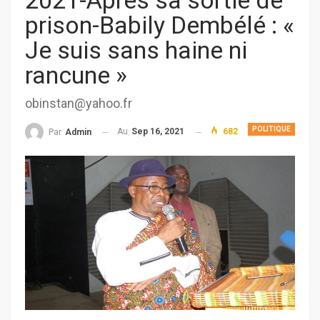
2021-Après sa sortie de
prison-Babily Dembélé : «
Je suis sans haine ni
rancune »
obinstan@yahoo.fr
POLITIQUE
Au
Sep 16, 2021
682
Par
Admin