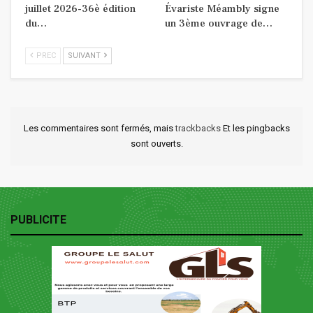
juillet 2026-36è édition
Évariste Méambly signe
du…
un 3ème ouvrage de…
PREC
SUIVANT
Les commentaires sont fermés, mais
trackbacks
Et les pingbacks
sont ouverts.
PUBLICITE