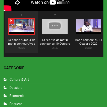
1
2
3
La bonne humeur de
La reprise de matin
Matin bonheur du 11
matin bonheur Avec
bonheur ce 10 Octobre
Octobre 2022
Flopy Mendosa
2022
03:05
26:40
23:52
CATEGORIE
Culture & Art
Dossiers
Economie
Enquete