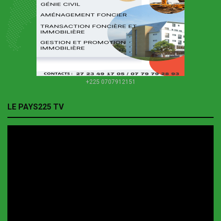
+225 0707912151
LE PAYS225 TV