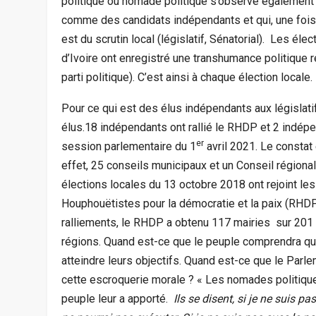
politique ou nomade politique s’observe également
comme des candidats indépendants et qui, une fois é
est du scrutin local (législatif, Sénatorial). Les él
d’Ivoire ont enregistré une transhumance politique 
parti politique). C’est ainsi à chaque élection locale.
Pour ce qui est des élus indépendants aux législati
élus.18 indépendants ont rallié le RHDP et 2 indépe
er
session parlementaire du 1
avril 2021. Le constat
effet, 25 conseils municipaux et un Conseil régiona
élections locales du 13 octobre 2018 ont rejoint 
Houphouëtistes pour la démocratie et la paix (RHDP,
ralliements, le RHDP a obtenu 117 mairies sur 201 
régions. Quand est-ce que le peuple comprendra que
atteindre leurs objectifs. Quand est-ce que le Parl
cette escroquerie morale ? « Les nomades politiqu
peuple leur a apporté.
Ils se disent, si je ne suis pa