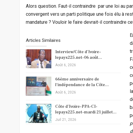
Alors question. Faut-il contraindre par une loi au 
convergent vers un parti politique une fois élu à res
mandature ? Vouloir le faire devrait-il contraindre c
E
Articles Similaires
d
t
Interview/Côte d’Ivoire-
lepays225.net-06 août…
F
Août 6, 2026
c
c
66ème anniversaire de
p
l’indépendance de la Côte…
l
Août 6, 2026
d
Côte d’Ivoire-PPA-CI-
b
lepays225.net-mardi 21 juillet…
p
Juil 21, 2026
p
d