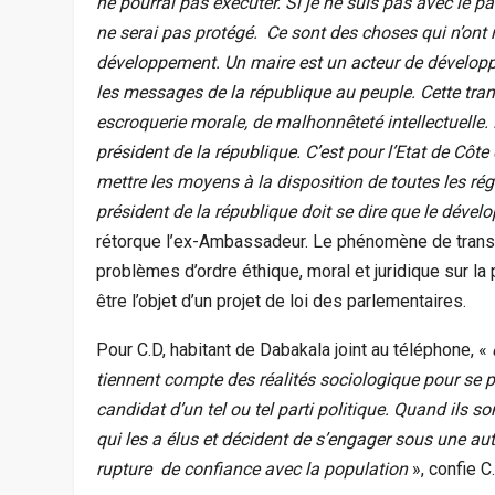
ne pourrai pas exécuter. Si je ne suis pas avec le pa
ne serai pas protégé.
Ce sont des choses qui n’ont 
développement. Un maire est un acteur de développ
les messages de la république au peuple. Cette t
escroquerie morale, de malhonnêteté intellectuelle.
président de la république. C’est pour l’Etat de Côte 
mettre les moyens à la disposition de toutes les r
président de la république doit se dire que le déve
rétorque l’ex-Ambassadeur. Le phénomène de trans
problèmes d’ordre éthique, moral et juridique sur la
être l’objet d’un projet de loi des parlementaires.
Pour C.D, habitant de Dabakala joint au téléphone, «
tiennent compte des réalités sociologique pour se p
candidat d’un tel ou tel parti politique. Quand ils s
qui les a élus et décident de s’engager sous une au
rupture de confiance avec la population
», confie C