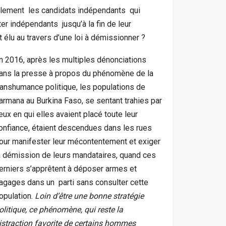
parlement les candidats indépendants qui
ter indépendants jusqu’à la fin de leur
et élu au travers d’une loi à démissionner ?
n 2016, après les multiples dénonciations
ans la presse à propos du phénomène de la
ranshumance politique, les populations de
armana au Burkina Faso, se sentant trahies par
eux en qui elles avaient placé toute leur
onfiance, étaient descendues dans les rues
our manifester leur mécontentement et exiger
a démission de leurs mandataires, quand ces
erniers s’apprêtent à déposer armes et
agages dans un parti sans consulter cette
opulation.
Loin d’être une bonne stratégie
olitique, ce phénomène, qui reste la
istraction favorite de certains hommes