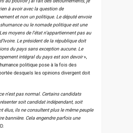
rti au pouvoir j’ai fait des détournements, je
rien à avoir avec la question de
ement et non un politique. Le député envoie
ranshumance ou
le
nomade politique est une
 Les moyens de l’état n’appartiennent pas au
d’Ivoire. Le président de la république doit
égions du pays sans exception aucune. Le
loppement intégral du pays est son devoir
»,
humance politique pose à la fois des
 portée desquels les opinions divergent doit
ce n’est pas normal. Certains candidats
résenter soit candidat indépendant, soit
ont élus, ils ne consultent plus le même peuple
tre bannière. Cela engendre parfois une
.D.