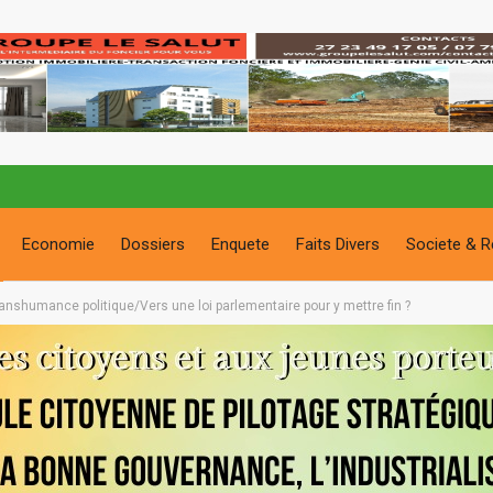
Economie
Dossiers
Enquete
Faits Divers
Societe & R
transhumance politique/Vers une loi parlementaire pour y mettre fin ?