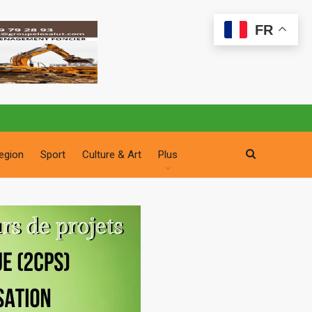
FR
egion
Sport
Culture & Art
Plus