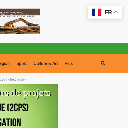
FR
egion
Sport
Culture & Art
Plus
 dozos chez nous»