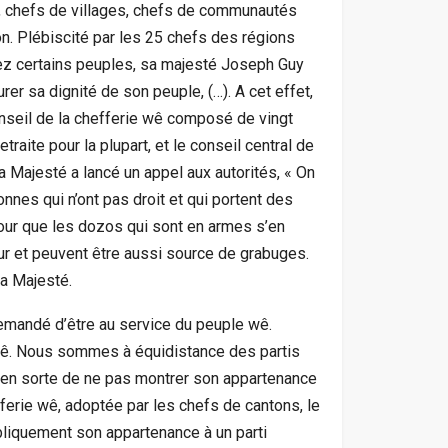
, chefs de villages, chefs de communautés
ion. Plébiscité par les 25 chefs des régions
hez certains peuples, sa majesté Joseph Guy
er sa dignité de son peuple, (…). A cet effet,
onseil de la chefferie wê composé de vingt
raite pour la plupart, et le conseil central de
 Majesté a lancé un appel aux autorités, « On
onnes qui n’ont pas droit et qui portent des
pour que les dozos qui sont en armes s’en
eur et peuvent être aussi source de grabuges.
sa Majesté.
emandé d’être au service du peuple wê.
e wê. Nous sommes à équidistance des partis
re en sorte de ne pas montrer son appartenance
hefferie wê, adoptée par les chefs de cantons, le
bliquement son appartenance à un parti