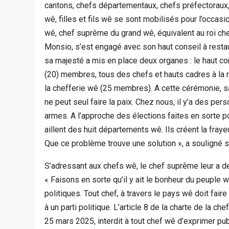
cantons, chefs départementaux, chefs préfectoraux
wê, filles et fils wê se sont mobilisés pour l’occas
wê, chef suprême du grand wê, équivalent au roi c
Monsio, s’est engagé avec son haut conseil à restaur
sa majesté a mis en place deux organes : le haut c
(20) membres, tous des chefs et hauts cadres à la ret
la chefferie wê (25 membres). A cette cérémonie, sa
ne peut seul faire la paix. Chez nous, il y’a des pers
armes. A l’approche des élections faites en sorte 
aillent des huit départements wê. Ils créent la fray
Que ce problème trouve une solution », a souligné 
S’adressant aux chefs wê, le chef suprême leur a d
« Faisons en sorte qu’il y ait le bonheur du peupl
politiques. Tout chef, à travers le pays wê doit fai
à un parti politique. L’article 8 de la charte de la c
25 mars 2025, interdit à tout chef wê d’exprimer pu