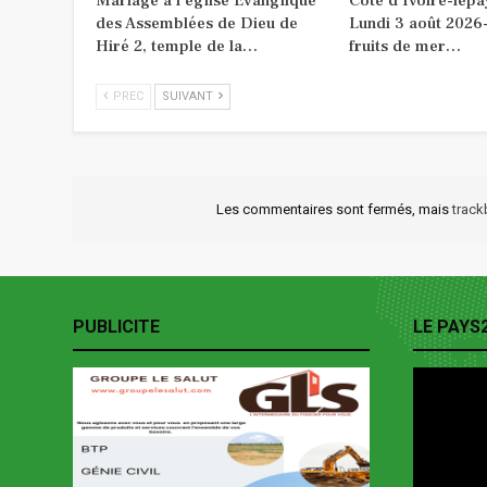
Mariage à l’église Evanglique
Côte d’Ivoire-lepa
des Assemblées de Dieu de
Lundi 3 août 2026-
Hiré 2, temple de la…
fruits de mer…
PREC
SUIVANT
Les commentaires sont fermés, mais
trac
PUBLICITE
LE PAYS