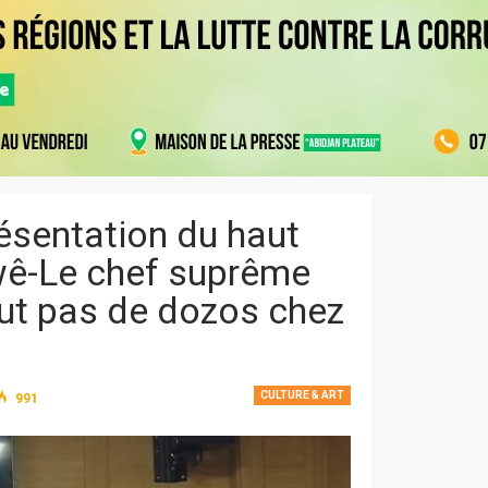
résentation du haut
 wê-Le chef suprême
eut pas de dozos chez
CULTURE & ART
991