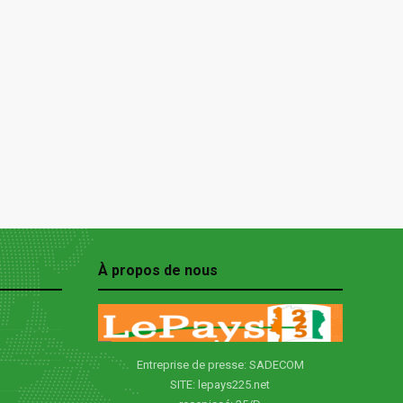
À propos de nous
Entreprise de presse: SADECOM
SITE: lepays225.net