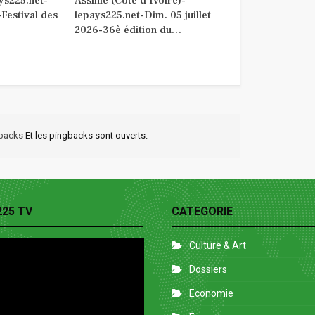
ys225.net-
Assinie (Côte d’Ivoire)-
Festival des
lepays225.net-Dim. 05 juillet
2026-36è édition du…
kbacks
Et les pingbacks sont ouverts.
225 TV
CATEGORIE
Culture & Art
Dossiers
Economie