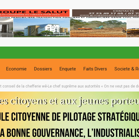
Economie
Dossiers
Enquete
Faits Divers
Societe & R
ut conseil de la chefferie wê-Le chef suprême aux autorités « On ne veut pas de