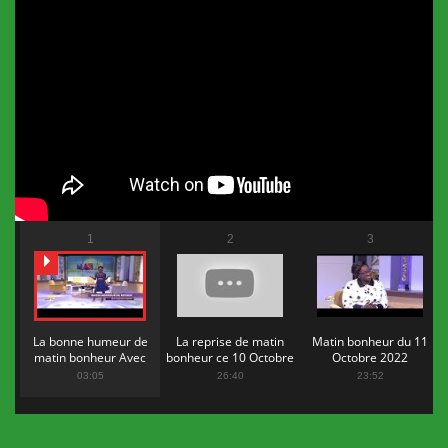
1
2
3
La bonne humeur de
La reprise de matin
Matin bonheur du 11
matin bonheur Avec
bonheur ce 10 Octobre
Octobre 2022
Flopy Mendosa
2022
03:05
26:40
23:52