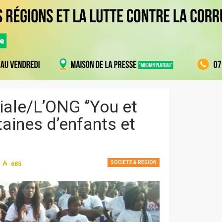
iale/L’ONG ‘’You et
taines d’enfants et
SOCIETE & REGION
685