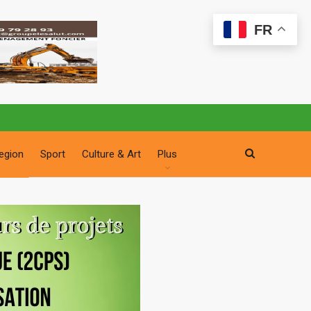
FR
egion
Sport
Culture & Art
Plus