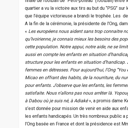
finale de football de ‘’Petit-poteau’’ (football) entre 
quartier a vu la victoire aux tirs au but du ‘’PSG’’ su
que l’équipe victorieuse a brandi le trophée. Les 
A la fin de la cérémonie, la présidente de l’Ong, dam
«
Les européens nous aident sans trop connaitre nos
qu’Ivoirienne, je connais mieux les besoins des popul
cette population. Notre appui, notre aide, ne se lim
aussi en compte les enfants en situation d’handic
structure pour les enfants en situation d’handicap. 
femmes en détresses. Pour aujourd’hui, l’Ong ‘’You 
Micao en offrant des habits, de la nourriture, du nu
pour enfants. J’observe que les enfants, les femmes
satisfaite. Nous n’allons pas nous arrêter là. Yopou
à Dabou où je suis né, à Adiaké
», a promis dame Kei
s’est donnée pour mission de venir en aide aux en
les enfants handicapés. Un très nombreux public a 
l’Ong basée en France et dont la présidence est Mm