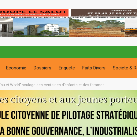
Economie
Dossiers
Enquete
Faits Divers
Societe & R
‘’You et World’’ soulage des centaines d’enfants et des femmes