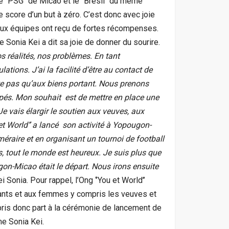
le ‘’PSG’’ de Micao et le ‘’Brésil’’ du même
r le score d’un but à zéro. C’est donc avec joie
deux équipes ont reçu de fortes récompenses.
e Sonia Kei a dit sa joie de donner du sourire.
 réalités, nos problèmes. En tant
ations. J’ai la facilité d’être au contact de
ite pas qu’aux biens portant. Nous prenons
apés. Mon souhait est de mettre en place une
Je vais élargir le soutien aux veuves, aux
et World’’ a lancé son activité à Yopougon-
méraire et en organisant un tournoi de football
, tout le monde est heureux. Je suis plus que
gon-Micao était le départ. Nous irons ensuite
 Sonia. Pour rappel, l’Ong ‘’You et World’’
fants et aux femmes y compris les veuves et
pris donc part à la cérémonie de lancement de
e Sonia Kei.