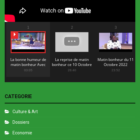
1
2
3
La bonne humeur de
La reprise de matin
Matin bonheur du 11
matin bonheur Avec
bonheur ce 10 Octobre
Octobre 2022
Flopy Mendosa
2022
03:05
26:40
23:52
CATEGORIE
Culture & Art
Dossiers
Economie