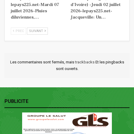
lepays225.net-Mardi 07
d’Ivoire) -Jeudi 02 juillet
juillet 2026-Pluies
2026-lepays225.net-
diluviennes,…
Jacqueville: Un…
PREC
SUIVANT
Les commentaires sont fermés, mais
trackbacks
Et les pingbacks
sont ouverts.
PUBLICITE