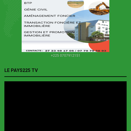
+225 0707912151
LE PAYS225 TV