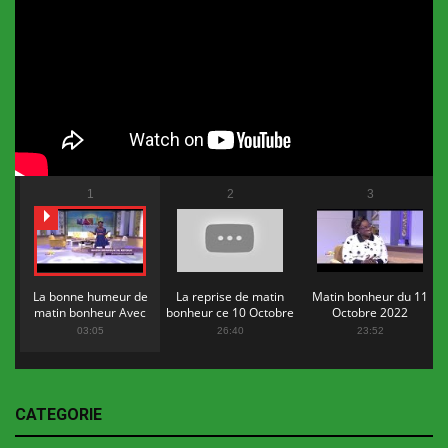
1
2
3
La bonne humeur de
La reprise de matin
Matin bonheur du 11
matin bonheur Avec
bonheur ce 10 Octobre
Octobre 2022
Flopy Mendosa
2022
03:05
26:40
23:52
CATEGORIE