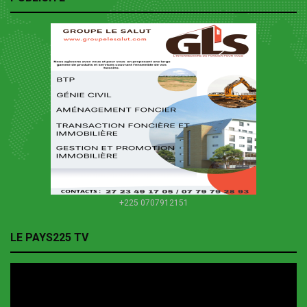
+225 0707912151
LE PAYS225 TV