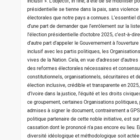
inclusif ». L’objectif, in fine, a été de se mobiliser 
présidentielle se tienne dans la paix, sans violence
électorales que notre pays a connues. L’essentiel de
d’une part de demander que l’enrôlement sur la liste
l’élection présidentielle d’octobre 2025, c’est-à-dire
d’autre part d’appeler le Gouvernement à l’ouverture 
inclusif avec les partis politiques, les Organisation
vives de la Nation. Cela, en vue d’adresser d’autres
des reformes électorales nécessaires et consensue
constitutionnels, organisationnels, sécuritaires et
élection inclusive, crédible et transparente en 2025
d’Ivoire dans la justice, l’équité et les droits civiqu
ce groupement, certaines Organisations politiques, pa
admises à signer le document, contrairement a GPS
politique partenaire de cette noble initiative, est s
cassation dont le prononcé n’a pas encore eu lieu. En
diversité idéologique et méthodologique soit acté