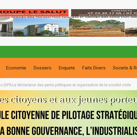
Economie
Dossiers
Enquete
Faits Divers
Societe & R
(GPS-La déclaration des partis politiques et organisation de la société civile