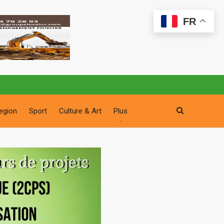
FR
egion
Sport
Culture & Art
Plus