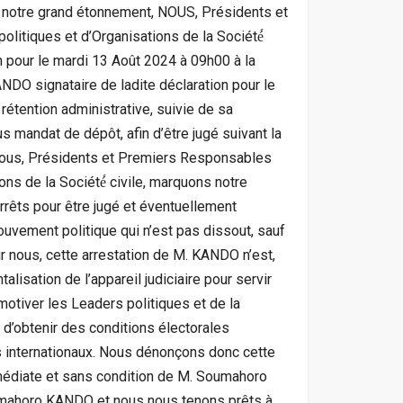
 A notre grand étonnement, NOUS, Présidents et
itiques et d’Organisations de la Société́
on pour le mardi 13 Août 2024 à 09h00 à la
NDO signataire de ladite déclaration pour le
étention administrative, suivie de sa
s mandat de dépôt, afin d’être jugé suivant la
, Nous, Présidents et Premiers Responsables
ns de la Société́ civile, marquons notre
rrêts pour être jugé et éventuellement
uvement politique qui n’est pas dissout, sauf
ur nous, cette arrestation de M. KANDO n’est,
alisation de l’appareil judiciaire pour servir
émotiver les Leaders politiques et de la
ue d’obtenir des conditions électorales
 internationaux. Nous dénonçons donc cette
mmédiate et sans condition de M. Soumahoro
oumahoro KANDO et nous nous tenons prêts à