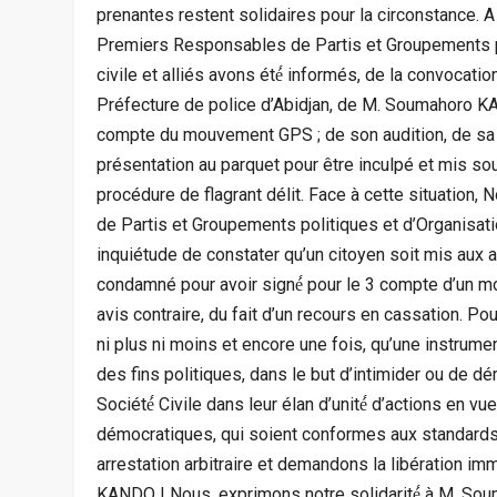
prenantes restent solidaires pour la circonstance.
Premiers Responsables de Partis et Groupements pol
civile et alliés avons été́ informés, de la convocati
Préfecture de police d’Abidjan, de M. Soumahoro KA
compte du mouvement GPS ; de son audition, de sa r
présentation au parquet pour être inculpé et mis sou
procédure de flagrant délit. Face à cette situation
de Partis et Groupements politiques et d’Organisatio
inquiétude de constater qu’un citoyen soit mis aux a
condamné pour avoir signé́ pour le 3 compte d’un mo
avis contraire, du fait d’un recours en cassation. Po
ni plus ni moins et encore une fois, qu’une instrument
des fins politiques, dans le but d’intimider ou de d
Société́ Civile dans leur élan d’unité́ d’actions en v
démocratiques, qui soient conformes aux standards
arrestation arbitraire et demandons la libération i
KANDO ! Nous, exprimons notre solidarité́ à M. S