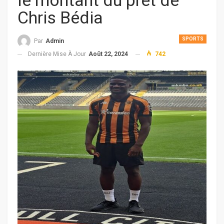
le montant du prêt de
Chris Bédia
SPORTS
Par
Admin
Dernière Mise À Jour
Août 22, 2024
742