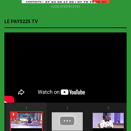
+225 0707912151
LE PAYS225 TV
1
2
3