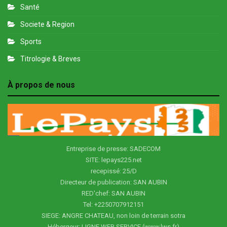
Santé
Societe & Region
Sports
Titrologie & Breves
À propos de nous
Entreprise de presse: SADECOM
SITE: lepays225.net
recepissé: 25/D
Directeur de publication: SAN AUBIN
RED'chef: SAN AUBIN
Tel: +2250707912151
SIEGE: ANGRE CHATEAU, non loin de terrain sotra
Hébergeur: LIGNE WEB SERVICE (www.lws.fr)