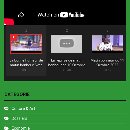
1
2
3
La bonne humeur de
La reprise de matin
Matin bonheur du 11
matin bonheur Avec
bonheur ce 10 Octobre
Octobre 2022
Flopy Mendosa
2022
03:05
26:40
23:52
CATEGORIE
Culture & Art
Dossiers
Economie