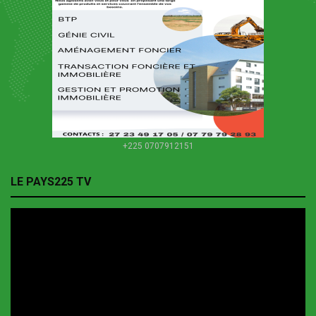
+225 0707912151
LE PAYS225 TV