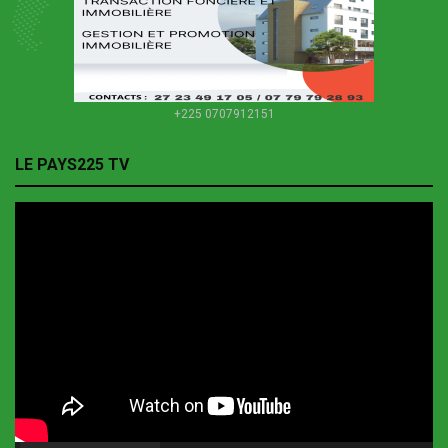
+225 0707912151
LE PAYS225 TV