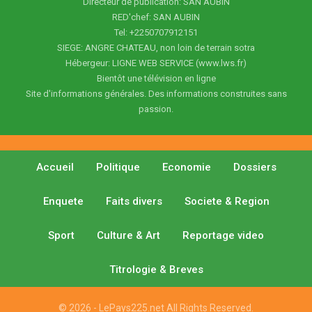
Directeur de publication: SAN AUBIN
RED'chef: SAN AUBIN
Tel: +2250707912151
SIEGE: ANGRE CHATEAU, non loin de terrain sotra
Hébergeur: LIGNE WEB SERVICE (www.lws.fr)
Bientôt une télévision en ligne
Site d'informations générales. Des informations construites sans
passion.
Accueil
Politique
Economie
Dossiers
Enquete
Faits divers
Societe & Region
Sport
Culture & Art
Reportage video
Titrologie & Breves
© 2026 - LePays225.net All Rights Reserved.