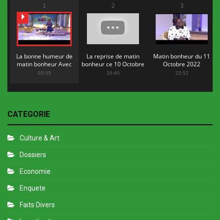
1
2
3
La bonne humeur de
La reprise de matin
Matin bonheur du 11
matin bonheur Avec
bonheur ce 10 Octobre
Octobre 2022
Flopy Mendosa
2022
03:05
26:40
23:52
CATEGORIE
Culture & Art
Dossiers
Economie
Enquete
Faits Divers