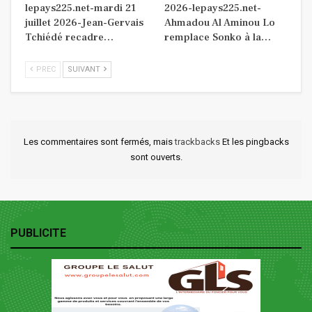
lepays225.net-mardi 21
2026-lepays225.net-
juillet 2026-Jean-Gervais
Ahmadou Al Aminou Lo
Tchiédé recadre…
remplace Sonko à la…
PREC
SUIVANT
Les commentaires sont fermés, mais
trackbacks
Et les pingbacks
sont ouverts.
PUBLICITE