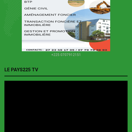
+225 0707912151
LE PAYS225 TV