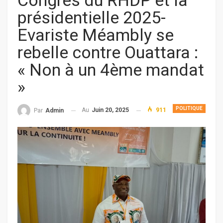
Congrès du RHDP et la
présidentielle 2025-
Evariste Méambly se
rebelle contre Ouattara :
« Non à un 4ème mandat
»
POLITIQUE
Au
Juin 20, 2025
911
Par
Admin