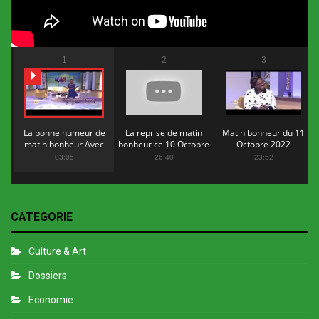
1
2
3
La bonne humeur de
La reprise de matin
Matin bonheur du 11
matin bonheur Avec
bonheur ce 10 Octobre
Octobre 2022
Flopy Mendosa
2022
03:05
26:40
23:52
CATEGORIE
Culture & Art
Dossiers
Economie