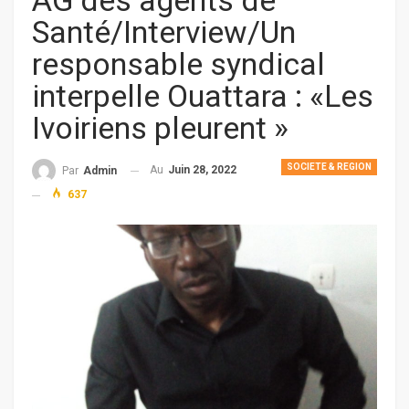
AG des agents de
Santé/Interview/Un
responsable syndical
interpelle Ouattara : «Les
Ivoiriens pleurent »
SOCIETE & REGION
Au
Juin 28, 2022
Par
Admin
637