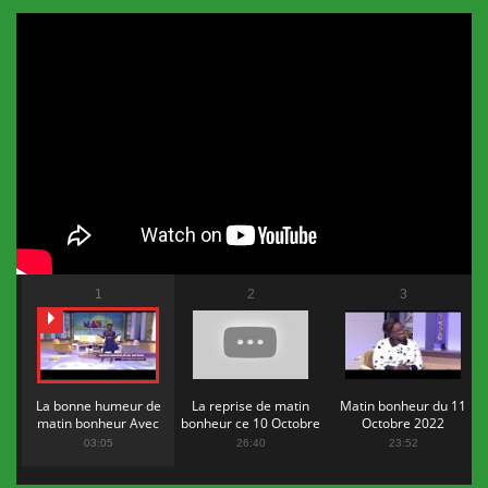
1
2
3
La bonne humeur de
La reprise de matin
Matin bonheur du 11
matin bonheur Avec
bonheur ce 10 Octobre
Octobre 2022
Flopy Mendosa
2022
03:05
26:40
23:52