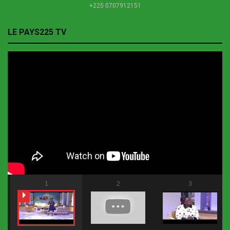
+225 0707912151
LE PAYS225 TV
1
2
3