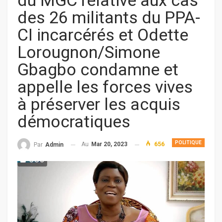
du MGC relative aux cas
des 26 militants du PPA-
CI incarcérés et Odette
Lorougnon/Simone
Gbagbo condamne et
appelle les forces vives
à préserver les acquis
démocratiques
POLITIQUE
Au
Mar 20, 2023
656
Par
Admin