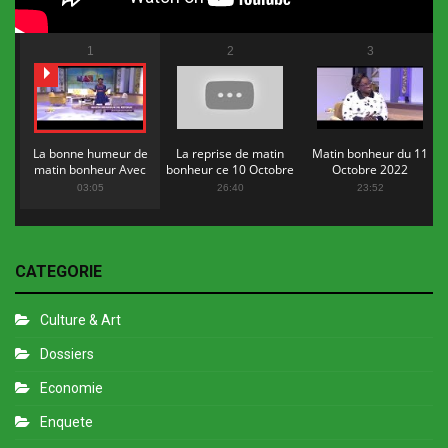
1
2
3
La bonne humeur de
La reprise de matin
Matin bonheur du 11
matin bonheur Avec
bonheur ce 10 Octobre
Octobre 2022
Flopy Mendosa
2022
03:05
26:40
23:52
CATEGORIE
Culture & Art
Dossiers
Economie
Enquete