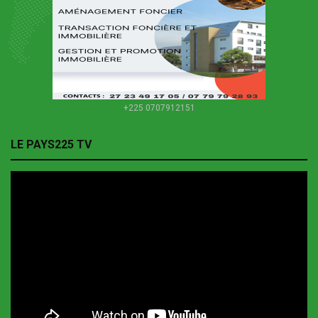
+225 0707912151
LE PAYS225 TV