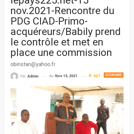
lepays225.net-15
nov.2021-Rencontre du
PDG CIAD-Primo-
acquéreurs/Babily prend
le contrôle et met en
place une commission
obinstan@yahoo.fr
ECONOMIE
Au
Nov 15, 2021
627
Par
Admin