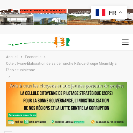
FR
Accueil
Economie
Côte d’Ivoire-Élaboration de sa démarche RSE-Le Groupe Méambly à
l’école tunisienne