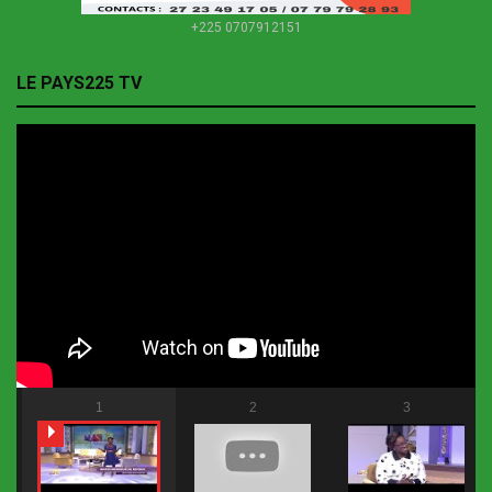
+225 0707912151
LE PAYS225 TV
1
2
3