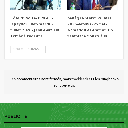
Côte d’Ivoire-PPA-CI-
Sénégal-Mardi 26 mai
lepays225.net-mardi 21
2026-lepays225.net-
juillet 2026-Jean-Gervais
Ahmadou Al Aminou Lo
Tchiédé recadre…
remplace Sonko à la…
PREC
SUIVANT
Les commentaires sont fermés, mais
trackbacks
Et les pingbacks
sont ouverts.
PUBLICITE