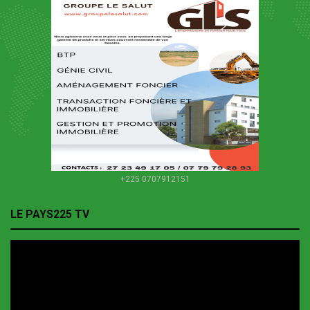
+225 0707912151
LE PAYS225 TV