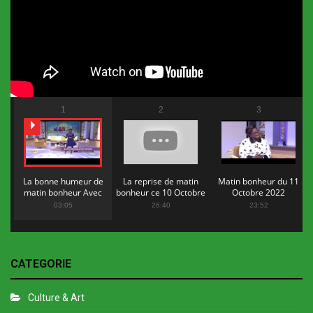
1
2
3
La bonne humeur de
La reprise de matin
Matin bonheur du 11
matin bonheur Avec
bonheur ce 10 Octobre
Octobre 2022
Flopy Mendosa
2022
03:05
26:40
23:52
CATEGORIE
Culture & Art