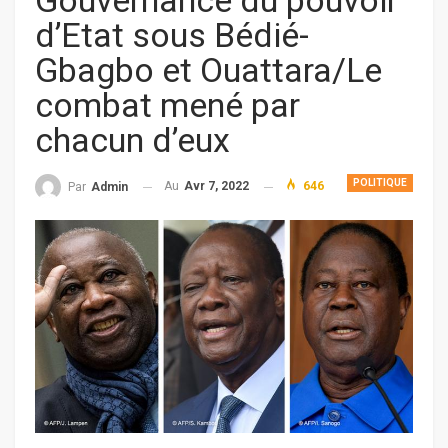
Gouvernance du pouvoir
d’Etat sous Bédié-
Gbagbo et Ouattara/Le
combat mené par
chacun d’eux
POLITIQUE
Au
Avr 7, 2022
646
Par
Admin