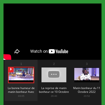
1
2
3
La bonne humeur de
La reprise de matin
Matin bonheur du 11
matin bonheur Avec
bonheur ce 10 Octobre
Octobre 2022
Flopy Mendosa
2022
03:05
26:40
23:52