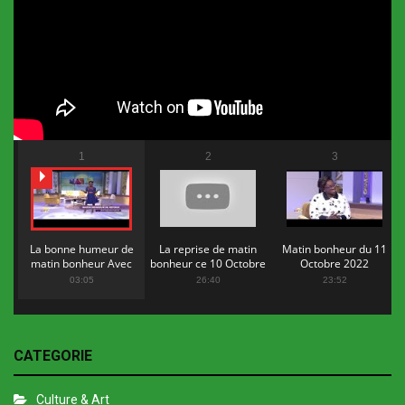
1
2
3
La bonne humeur de
La reprise de matin
Matin bonheur du 11
matin bonheur Avec
bonheur ce 10 Octobre
Octobre 2022
Flopy Mendosa
2022
03:05
26:40
23:52
CATEGORIE
Culture & Art