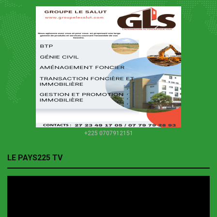
+225 0707912151
LE PAYS225 TV