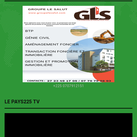
+225 0707912151
LE PAYS225 TV