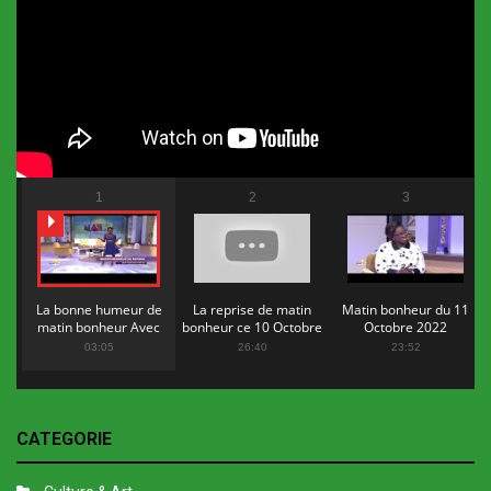
1
2
3
La bonne humeur de
La reprise de matin
Matin bonheur du 11
matin bonheur Avec
bonheur ce 10 Octobre
Octobre 2022
Flopy Mendosa
2022
03:05
26:40
23:52
CATEGORIE