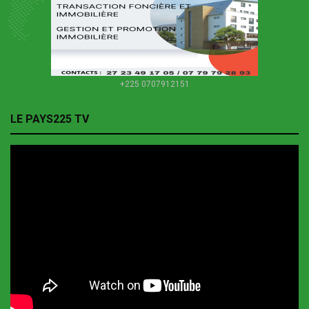
+225 0707912151
LE PAYS225 TV