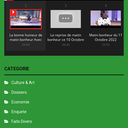
1
2
3
La bonne humeur de
La reprise de matin
Matin bonheur du 11
matin bonheur Avec
bonheur ce 10 Octobre
Octobre 2022
Flopy Mendosa
2022
03:05
26:40
23:52
CATEGORIE
Culture & Art
Dossiers
Economie
Enquete
Faits Divers