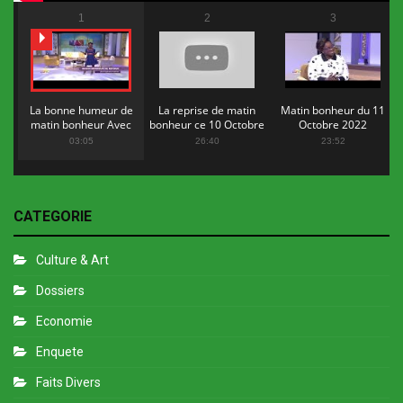
1
2
3
La bonne humeur de
La reprise de matin
Matin bonheur du 11
matin bonheur Avec
bonheur ce 10 Octobre
Octobre 2022
Flopy Mendosa
2022
03:05
26:40
23:52
CATEGORIE
Culture & Art
Dossiers
Economie
Enquete
Faits Divers