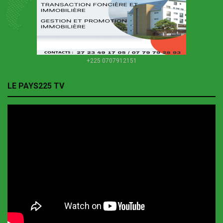
+225 0707912151
LE PAYS225 TV