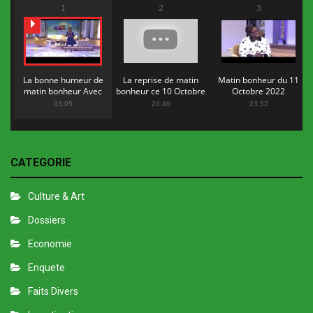
1
2
3
La bonne humeur de
La reprise de matin
Matin bonheur du 11
matin bonheur Avec
bonheur ce 10 Octobre
Octobre 2022
Flopy Mendosa
2022
03:05
26:40
23:52
CATEGORIE
Culture & Art
Dossiers
Economie
Enquete
Faits Divers