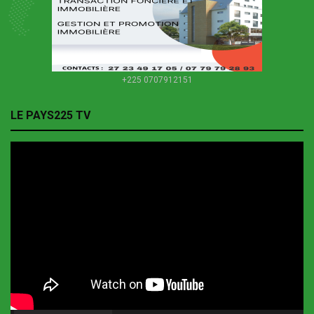
+225 0707912151
LE PAYS225 TV