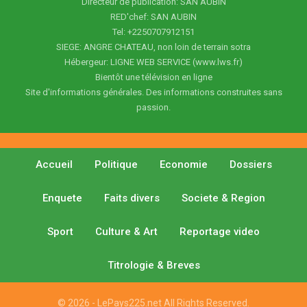
Directeur de publication: SAN AUBIN
RED'chef: SAN AUBIN
Tel: +2250707912151
SIEGE: ANGRE CHATEAU, non loin de terrain sotra
Hébergeur: LIGNE WEB SERVICE (www.lws.fr)
Bientôt une télévision en ligne
Site d'informations générales. Des informations construites sans
passion.
Accueil
Politique
Economie
Dossiers
Enquete
Faits divers
Societe & Region
Sport
Culture & Art
Reportage video
Titrologie & Breves
© 2026 - LePays225.net All Rights Reserved.