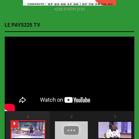
+225 0707912151
LE PAYS225 TV
1
2
3