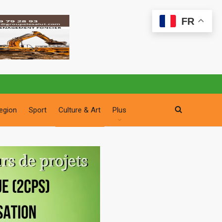
FR
egion
Sport
Culture & Art
Plus