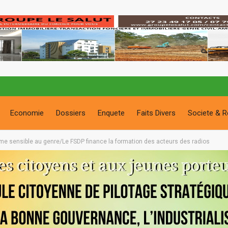
Economie
Dossiers
Enquete
Faits Divers
Societe & R
sme sensible au genre/Le FSDP finance la formation des acteurs des radios