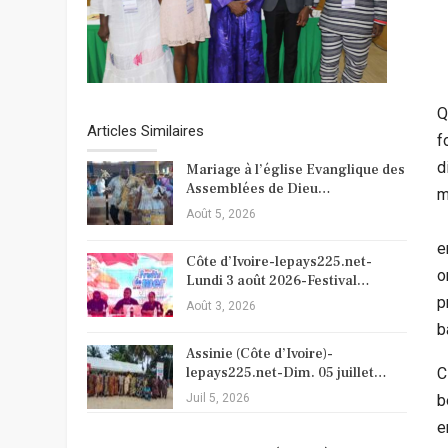
Q
Articles Similaires
f
d
Mariage à l’église Evanglique des
Assemblées de Dieu…
m
Août 5, 2026
e
Côte d’Ivoire-lepays225.net-
o
Lundi 3 août 2026-Festival…
p
Août 3, 2026
b
Assinie (Côte d’Ivoire)-
lepays225.net-Dim. 05 juillet…
C
Juil 5, 2026
b
e