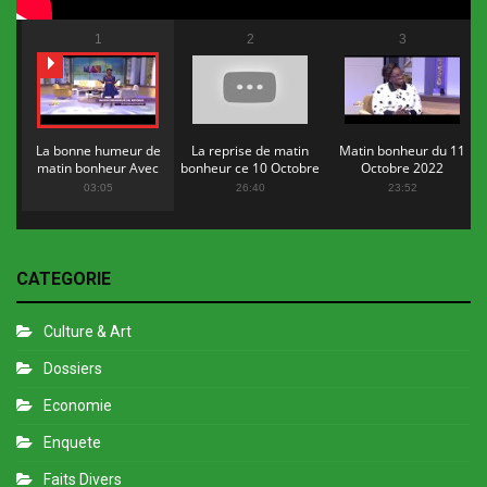
1
2
3
La bonne humeur de
La reprise de matin
Matin bonheur du 11
matin bonheur Avec
bonheur ce 10 Octobre
Octobre 2022
Flopy Mendosa
2022
03:05
26:40
23:52
CATEGORIE
Culture & Art
Dossiers
Economie
Enquete
Faits Divers