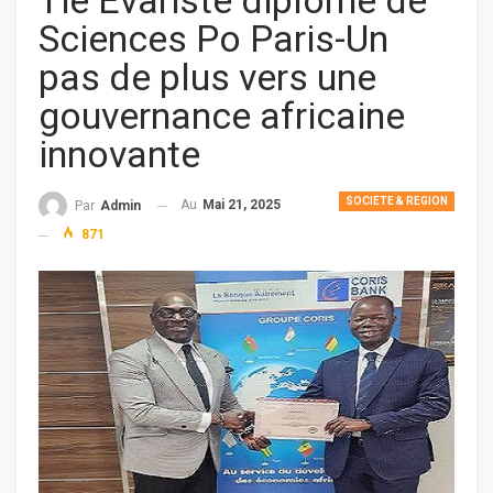
Tié Evariste diplômé de
Sciences Po Paris-Un
pas de plus vers une
gouvernance africaine
innovante
SOCIETE & REGION
Au
Mai 21, 2025
Par
Admin
871