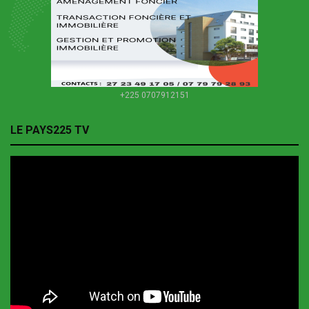
+225 0707912151
LE PAYS225 TV