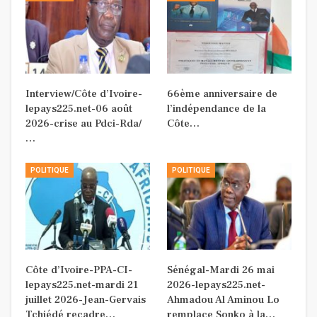
Interview/Côte d’Ivoire-
66ème anniversaire de
lepays225.net-06 août
l’indépendance de la
2026-crise au Pdci-Rda/
Côte…
…
POLITIQUE
POLITIQUE
Côte d’Ivoire-PPA-CI-
Sénégal-Mardi 26 mai
lepays225.net-mardi 21
2026-lepays225.net-
juillet 2026-Jean-Gervais
Ahmadou Al Aminou Lo
Tchiédé recadre…
remplace Sonko à la…