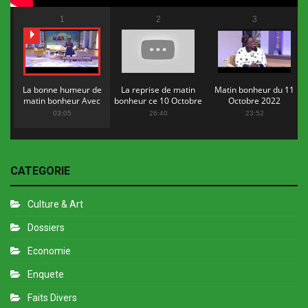
1
2
3
La bonne humeur de
La reprise de matin
Matin bonheur du 11
matin bonheur Avec
bonheur ce 10 Octobre
Octobre 2022
Flopy Mendosa
2022
03:05
26:40
23:52
CATEGORIE
Culture & Art
Dossiers
Economie
Enquete
Faits Divers