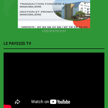
+225 0707912151
LE PAYS225 TV