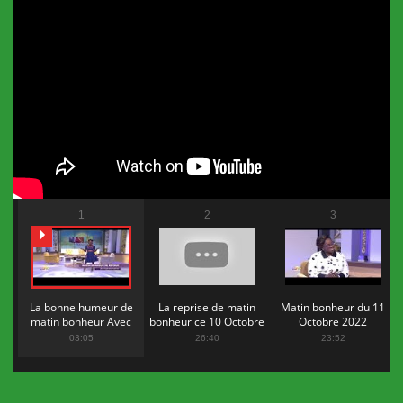
1
2
3
La bonne humeur de
La reprise de matin
Matin bonheur du 11
matin bonheur Avec
bonheur ce 10 Octobre
Octobre 2022
Flopy Mendosa
2022
03:05
26:40
23:52